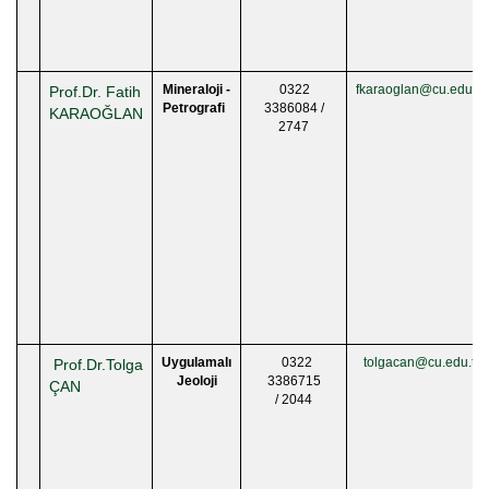
Mineraloji -
0322
fkaraoglan@cu.edu.tr
Prof.Dr. Fatih
Petrografi
3386084 /
KARAOĞLAN
2747
Uygulamalı
0322
tolgacan@cu.edu.tr
Prof.Dr.Tolga
Jeoloji
3386715
ÇAN
/ 2044