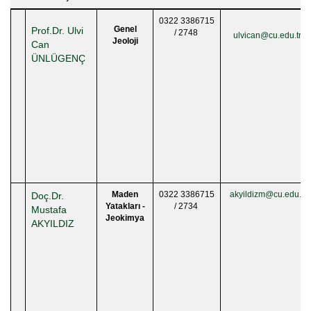
0322 3386715
Genel
Prof.Dr. Ulvi
/ 2748
ulvican@cu.edu.tr
Jeoloji
Can
ÜNLÜGENÇ
Maden
0322 3386715
akyildizm@cu.edu.tr
Doç.Dr.
Yatakları -
/ 2734
Mustafa
Jeokimya
AKYILDIZ