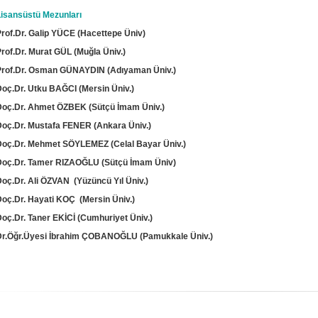
Lisansüstü Mezunları
Prof.Dr. Galip YÜCE (Hacettepe Üniv)
rof.Dr. Murat GÜL (Muğla Üniv.)
Prof.Dr. Osman GÜNAYDIN (Adıyaman Üniv.)
Doç.Dr. Utku BAĞCI (Mersin Üniv.)
Doç.Dr. Ahmet ÖZBEK (Sütçü İmam Üniv.)
Doç.Dr. Mustafa FENER (Ankara Üniv.)
Doç.Dr. Mehmet SÖYLEMEZ (Celal Bayar Üniv.)
Doç.Dr. Tamer RIZAOĞLU (Sütçü İmam Üniv)
Doç.Dr. Ali ÖZVAN
(Yüzüncü Yıl Üniv.)
Doç.Dr. Hayati KOÇ
(Mersin Üniv.)
Doç.Dr. Taner EKİCİ (Cumhuriyet Üniv.)
Dr.Öğr.Üyesi İbrahim ÇOBANOĞLU (Pamukkale Üniv.)