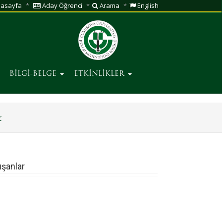
asayfa
Aday Öğrenci
Arama
English
BİLGİ-BELGE
ETKİNLİKLER
r
şanlar