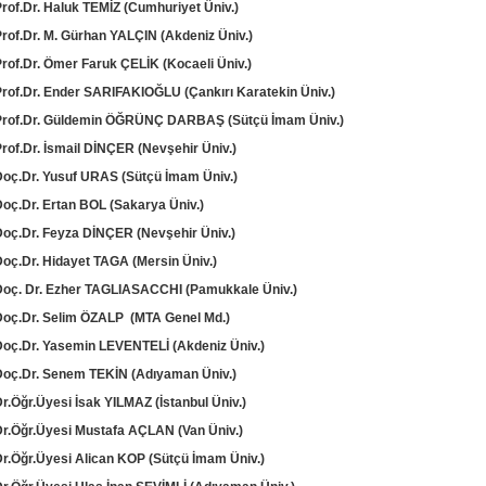
Prof.Dr. Haluk TEMİZ (Cumhuriyet Üniv.)
Prof.Dr. M. Gürhan YALÇIN (Akdeniz Üniv.)
Prof.Dr. Ömer Faruk ÇELİK (Kocaeli Üniv.)
Prof.Dr. Ender SARIFAKIOĞLU (Çankırı Karatekin Üniv.)
Prof.Dr. Güldemin ÖĞRÜNÇ DARBAŞ (Sütçü İmam Üniv.)
Prof.Dr. İsmail DİNÇER (Nevşehir Üniv.)
Doç.Dr. Yusuf URAS (Sütçü İmam Üniv.)
Doç.Dr. Ertan BOL (Sakarya Üniv.)
Doç.Dr. Feyza DİNÇER (Nevşehir Üniv.)
Doç.Dr. Hidayet TAGA (Mersin Üniv.)
Doç. Dr. Ezher TAGLIASACCHI (Pamukkale Üniv.)
Doç.Dr. Selim ÖZALP (MTA Genel Md.)
Doç.Dr. Yasemin LEVENTELİ (Akdeniz Üniv.)
Doç.Dr. Senem TEKİN (Adıyaman Üniv.)
r.Öğr.Üyesi İsak YILMAZ (İstanbul Üniv.)
Dr.Öğr.Üyesi Mustafa AÇLAN (Van Üniv.)
Dr.Öğr.Üyesi Alican KOP (Sütçü İmam Üniv.)