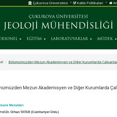
Çukurova Üniversitesi
Kalite Politikaları
An
ÇUKUROVA ÜNİVERSİTESİ
JEOLOJİ MÜHENDİSLİĞİ
ERSONEL
EĞİTİM
LABORATUVARLAR
MÜDEK
el
Bölümümüzden Mezun Akademisyen ve Diğer Kurumlarda Çalışanla
mümüzden Mezun Akademisyen ve Diğer Kurumlarda Çalı
Lisans Mezunları
Prof.Dr. Orhan TATAR (Cumhuriyet Üniv.)