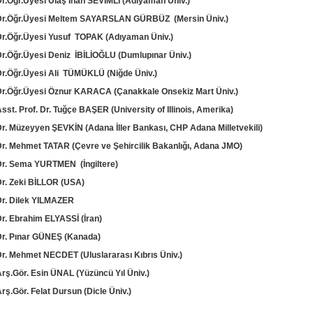
Dr.Öğr.Üyesi Ulaş İnan SEVİMLİ (Adıyaman Üniv.)
Dr.Öğr.Üyesi Meltem SAYARSLAN GÜRBÜZ (Mersin Üniv.)
Dr.Öğr.Üyesi Yusuf TOPAK (Adıyaman Üniv.)
Dr.Öğr.Üyesi Deniz İBİLİOĞLU (Dumlupınar Üniv.)
Dr.Öğr.Üyesi Ali TÜMÜKLÜ (Niğde Üniv.)
Dr.Öğr.Üyesi Öznur KARACA (Çanakkale Onsekiz Mart Üniv.)
sst. Prof. Dr. Tuğçe BAŞER (University of Illinois, Amerika)
Dr. Müzeyyen ŞEVKİN (Adana İller Bankası, CHP Adana Milletvekili)
Dr. Mehmet TATAR (Çevre ve Şehircilik Bakanlığı, Adana JMO)
Dr. Sema YURTMEN (İngiltere)
Dr. Zeki BİLLOR (USA)
Dr. Dilek YILMAZER
Dr. Ebrahim ELYASSİ (İran)
Dr. Pınar GÜNEŞ (Kanada)
Dr. Mehmet NECDET (Uluslararası Kıbrıs Üniv.)
Arş.Gör. Esin ÜNAL (Yüzüncü Yıl Üniv.)
rş.Gör. Felat Dursun (Dicle Üniv.)